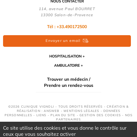
NOUS CONTACTER
114, avenue Paul BOURRET
13300 Salon-de-Provence
Tél : +33.490172500
Envoyer un email
HOSPITALISATION
AMBULATOIRE
Trouver un médecin /
Prendre un rendez-vous
©2026 CLINIQUE VIGNOLI - TOUS DROITS RÉSERVÉS - CRÉATION &
RÉALISATION : ANSWEB -
MENTIONS LÉGALES
-
DONNÉES
PERSONNELLES
-
LIENS
-
PLAN DU SITE
-
GESTION DES COOKIES
-
NOS
PARTENAIRES
Ce site utilise des cookies et vous donne le contrôle sur
ceux que vous souhaitez activer