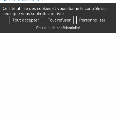
Ce site utilise des cookies et vous donne le contrôle sur
Notre préoccupation principale est l’amélioration de la
ceux que vous souhaitez activer
qualité des soins, des services et de l’accueil.
Tout accepter
Tout refuser
Personnaliser
Politique de confidentialité
En savoir plus
Actualités