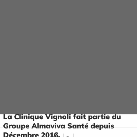
Panneau de gestion des cookies
La Clinique Vignoli
ACCUEIL
LA CLINIQUE VIGNOLI
PRÉSENTATION
Présentation
La Clinique Vignoli fait partie du
Groupe Almaviva Santé depuis
Décembre 2016.