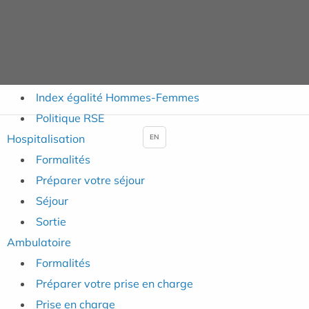
Présentation
Historique
Plateau Technique
Contact et plan d'accès
Index égalité Hommes-Femmes
Politique RSE
Hospitalisation
EN
Formalités
Préparer votre séjour
Séjour
Sortie
Ambulatoire
Formalités
Préparer votre prise en charge
Prise en charge