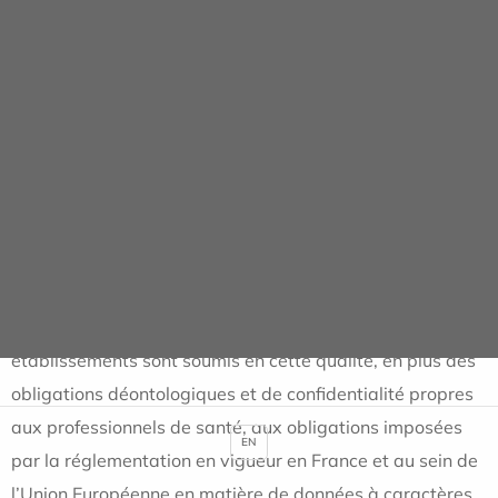
Fournir aux collaborateurs les informations
importantes sur la manière de traiter les données à
caractère personnel,
Fournir aux personnes concernées les informations
sur la manière dont les données personnelles sont
recueillies dans le cadre des services proposés,
Fournir aux personnes concernées les informations
pour pouvoir exercer leurs droits en lien avec la
protection des données personnelles.
Dans toutes ses activités, ALMAVIVA SANTE et ses
établissements sont soumis en cette qualité, en plus des
obligations déontologiques et de confidentialité propres
aux professionnels de santé, aux obligations imposées
EN
par la réglementation en vigueur en France et au sein de
l’Union Européenne en matière de données à caractères