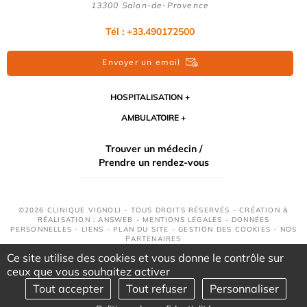
13300 Salon-de-Provence
Tél : +33.490172500
Envoyer un email
HOSPITALISATION
AMBULATOIRE
Trouver un médecin /
Prendre un rendez-vous
©2026 CLINIQUE VIGNOLI - TOUS DROITS RÉSERVÉS - CRÉATION &
RÉALISATION : ANSWEB -
MENTIONS LÉGALES
-
DONNÉES
PERSONNELLES
-
LIENS
-
PLAN DU SITE
-
GESTION DES COOKIES
-
NOS
PARTENAIRES
Ce site utilise des cookies et vous donne le contrôle sur
ceux que vous souhaitez activer
Tout accepter
Tout refuser
Personnaliser