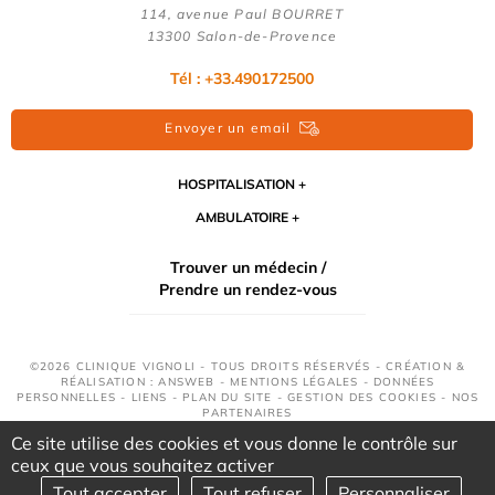
114, avenue Paul BOURRET
13300 Salon-de-Provence
Tél : +33.490172500
Envoyer un email
HOSPITALISATION
AMBULATOIRE
Trouver un médecin /
Prendre un rendez-vous
©2026 CLINIQUE VIGNOLI - TOUS DROITS RÉSERVÉS - CRÉATION &
RÉALISATION : ANSWEB -
MENTIONS LÉGALES
-
DONNÉES
PERSONNELLES
-
LIENS
-
PLAN DU SITE
-
GESTION DES COOKIES
-
NOS
PARTENAIRES
Ce site utilise des cookies et vous donne le contrôle sur
ceux que vous souhaitez activer
Tout accepter
Tout refuser
Personnaliser