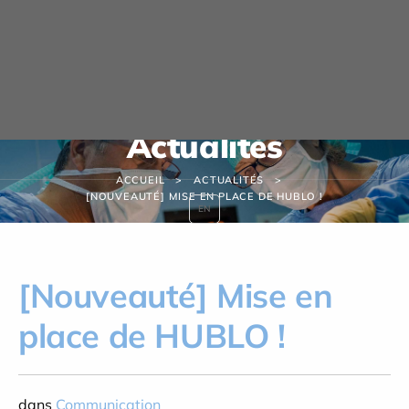
Panneau de gestion des cookies
Actualités
ACCUEIL
ACTUALITÉS
[NOUVEAUTÉ] MISE EN PLACE DE HUBLO !
EN
[Nouveauté] Mise en
place de HUBLO !
dans
Communication