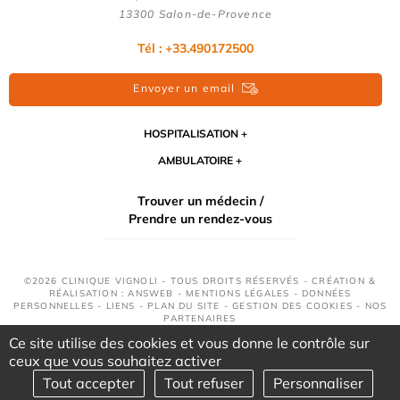
13300 Salon-de-Provence
Tél : +33.490172500
Envoyer un email
HOSPITALISATION
AMBULATOIRE
Trouver un médecin /
Prendre un rendez-vous
©2026 CLINIQUE VIGNOLI - TOUS DROITS RÉSERVÉS - CRÉATION &
RÉALISATION : ANSWEB -
MENTIONS LÉGALES
-
DONNÉES
PERSONNELLES
-
LIENS
-
PLAN DU SITE
-
GESTION DES COOKIES
-
NOS
PARTENAIRES
Ce site utilise des cookies et vous donne le contrôle sur
ceux que vous souhaitez activer
Tout accepter
Tout refuser
Personnaliser